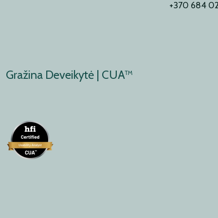
+370 684 0
Gražina Deveikytė | CUA™